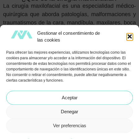
La cirugía maxilofacial es una especialidad médico-
quirúrgica que aborda patologías, malformaciones y
traumatismos de la cara, mandíbula, maxilares, boca
y cuello. Su objetivo es restaurar la funcionalidad y
Gestionar el consentimiento de
mejorar la estética facial, abarcando procedimientos
las cookies
tanto reconstructivos como cosméticos.
Para ofrecer las mejores experiencias, utilizamos tecnologías como las
cookies para almacenar y/o acceder a la información del dispositivo. El
consentimiento de estas tecnologías nos permitirá procesar datos como el
comportamiento de navegación o las identificaciones únicas en este sitio.
No consentir o retirar el consentimiento, puede afectar negativamente a
Tratamiento quirúrgico de la apnea del
ciertas características y funciones.
sueño
La cirugía maxilofacial ofrece soluciones efectivas
Aceptar
para casos seleccionados de
apnea obstructiva del
Denegar
sueño
que no responden a tratamientos
convencionales como el CPAP. A través de técnicas
Ver preferencias
de avance maxilomandibular y otras intervenciones
específicas, es posible mejorar la vía aérea superior,