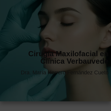
+34 610 048 393
PIDE TU CITA
Cirugía Maxilofacial en
Clínica Verbauvede
Dra. María Herrero Fernández Cueto