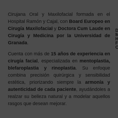
Cirujana Oral y Maxilofacial formada en el
Hospital Ramón y Cajal, con
Board Europeo en
Cirugía Maxilofacial
y
Doctora Cum Laude en
D
M
Cirugía y Medicina por la Universidad de
H
Granada
.
F
C
Cuenta con más de
15 años de experiencia en
cirugía facial
, especializada en
mentoplastia,
blefaroplastia y rinoplastia
. Su enfoque
combina precisión quirúrgica y sensibilidad
estética, priorizando siempre la
armonía y
autenticidad de cada paciente
, ayudándoles a
realzar su belleza natural y a modelar aquellos
rasgos que desean mejorar.