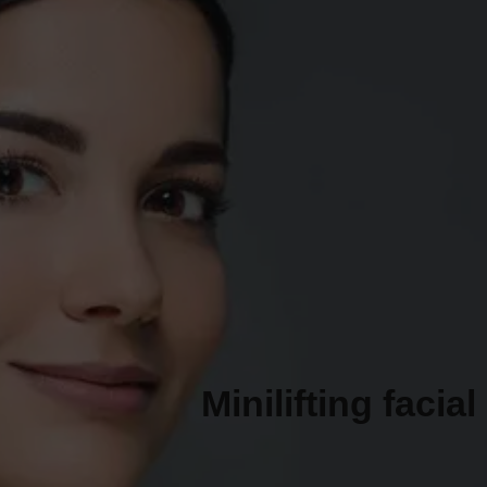
+34 610 048 393
PIDE TU CITA
Minilifting facial