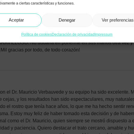
ivamente a ciertas características y funciones.
a el anestesista, enfermeros, ayudante y, por supuesto, el propio
extremadamente profesionales. Me sentí en manos muy prepara
Aceptar
Denegar
Ver preferencias
na pequeñísima complicación y el Dr. Verbauvede reaccionó de
ia. Siempre estuvo disponible para responder cualquier duda al i
Política de cookies
Declaración de privacidad
Impressum
ontenta con los resultados de mi lifting cérvico facial: súper 
RAVILLOSO. No dudaría en ponerme en sus manos otra vez y 
¡Mil gracias por todo, de todo corazón!
on el Dr. Mauricio Verbauvede y su equipo ha sido excelente. Me 
 cejas, y los resultados han sido espectaculares, muy naturale
do el rostro que tenía hace años, lo que me ha hecho sentir r
sma. Estoy muy feliz de haber tomado esta decisión y de habe
onal como el Dr. Mauricio, quien siempre se mostró dispuesto a
idad y paciencia. Quiero destacar el trato cercano, amable y h