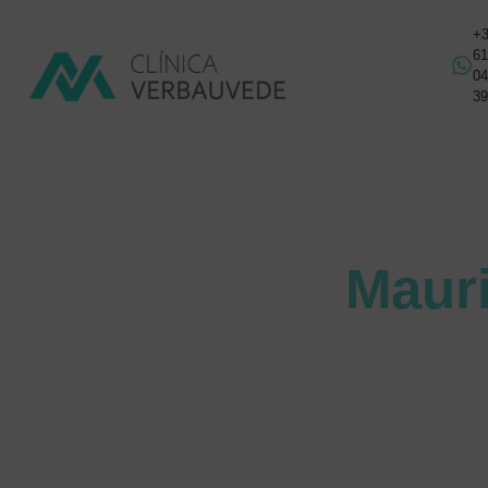
+
6
0
3
Maur