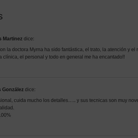
s
 Martinez
dice:
n la doctora Myrna ha sido fantástica, el trato, la atención y el 
a clínica, el personal y todo en general me ha encantado!!
s González
dice:
ional, cuida mucho los detalles….. y sus tecnicas son muy n
alidad.
 100%