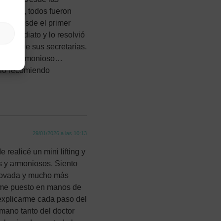
 doctor, todos fueron
das desde el primer
 inmediato y lo resolvió
gual que sus secretarias.
natural, armonioso…
lo recomiendo
29/01/2026 a las 10:13
realicé un mini lifting y
s y armoniosos. Siento
enovada y mucho más
rme puesto en manos de
 explicarme cada paso del
umano tanto del doctor