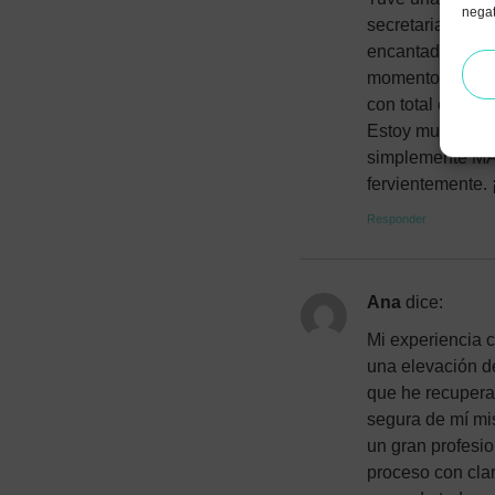
negat
secretarias hast
encantadores y 
momento. Tuve u
con total eficac
Estoy muy, muy c
simplemente MA
fervientemente. 
Responder
Ana
dice:
Mi experiencia c
una elevación de
que he recupera
segura de mí mi
un gran profesi
proceso con clar