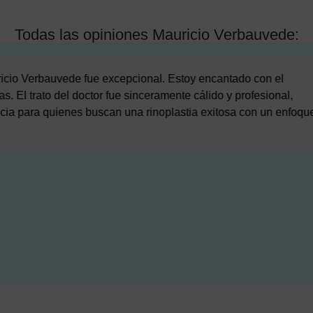
Todas las opiniones Mauricio Verbauvede:
Verbauvede en rinoplastia ha sido simplemente excepcional. Su
e deseaba, sino que también me hizo sentir completamente escuc
de confianza que hizo que todo el proceso fuera reconfortante
una rinoplastia con resultados naturales y un profesionalismo 