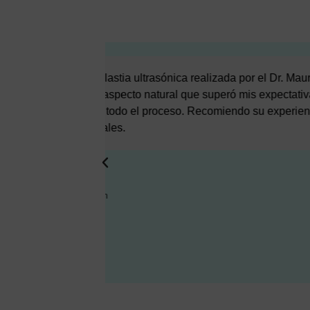
con el
Mi experiencia con el Dr. Mauricio 
esional,
solo logró el resultado natural qu
 un enfoque
cercano y amable creó un ambiente 
Verbauvede a cualquiera que busque 
Erika
10 enero, 2024 a las 12:35 pm