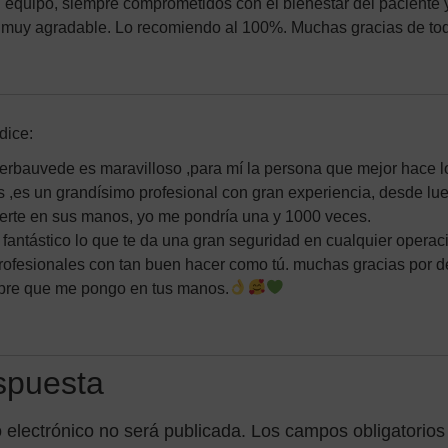
 equipo, siempre comprometidos con el bienestar del paciente 
 muy agradable. Lo recomiendo al 100%. Muchas gracias de to
dice:
erbauvede es maravilloso ,para mí la persona que mejor hace lo
s ,es un grandísimo profesional con gran experiencia, desde lu
nerte en sus manos, yo me pondría una y 1000 veces.
fantástico lo que te da una gran seguridad en cualquier operaci
profesionales con tan buen hacer como tú. muchas gracias por 
pre que me pongo en tus manos.
spuesta
 electrónico no será publicada.
Los campos obligatorio