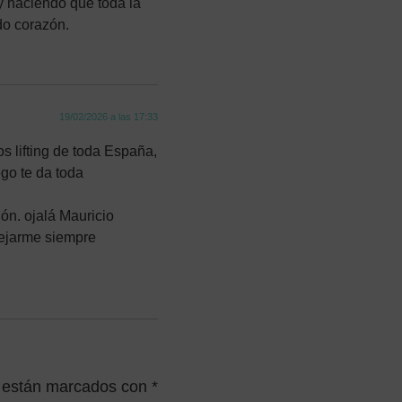
y haciendo que toda la
do corazón.
19/02/2026 a las 17:33
s lifting de toda España,
ego te da toda
ón. ojalá Mauricio
dejarme siempre
s están marcados con
*