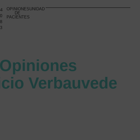
OPINIONES
UNIDAD
34
DE
10
PACIENTES
48
93
Opiniones
icio Verbauvede