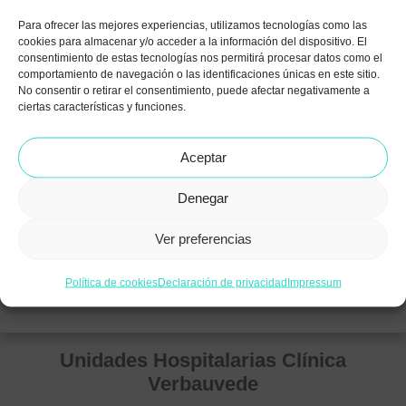
He
leído y acepto la política de protección de datos (*).
Para ofrecer las mejores experiencias, utilizamos tecnologías como las
cookies para almacenar y/o acceder a la información del dispositivo. El
consentimiento de estas tecnologías nos permitirá procesar datos como el
ENVIAR
comportamiento de navegación o las identificaciones únicas en este sitio.
No consentir o retirar el consentimiento, puede afectar negativamente a
ciertas características y funciones.
Aceptar
Denegar
Ver preferencias
Política de cookies
Declaración de privacidad
Impressum
Unidades Hospitalarias Clínica
Verbauvede