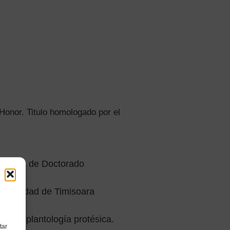
 Honor. Titulo homologado por el
ograma de Doctorado
niversidad de Timisoara
a e Implantología protésica.
tar