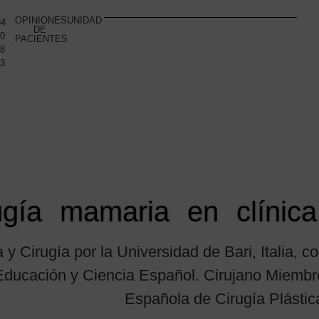
OPINIONES
UNIDAD
34
DE
10
PACIENTES
48
93
ugía mamaria en clínic
 y Cirugía por la Universidad de Bari, Italia, 
de Educación y Ciencia Español. Cirujano Mie
Española de Cirugía Plástic