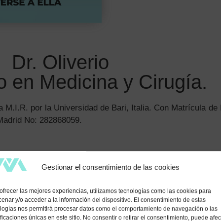
Dr. Oliverio
o en Medicina y Cirugía.
 M.I.R. por la Universidad de Bari, Italia. Con Matrícula de
 Madrid No: 282868059.
Diploma de Estudios Avanzados por el Pr
Gestionar el consentimiento de las cookies
(Universidad de Sevilla).
Diploma Europeo en microcirugía por la U
ofrecer las mejores experiencias, utilizamos tecnologías como las cookies para
(Romanía).
enar y/o acceder a la información del dispositivo. El consentimiento de estas
logías nos permitirá procesar datos como el comportamiento de navegación o las
Máster en Andrología Quirúrgica reparador
ificaciones únicas en este sitio. No consentir o retirar el consentimiento, puede afec