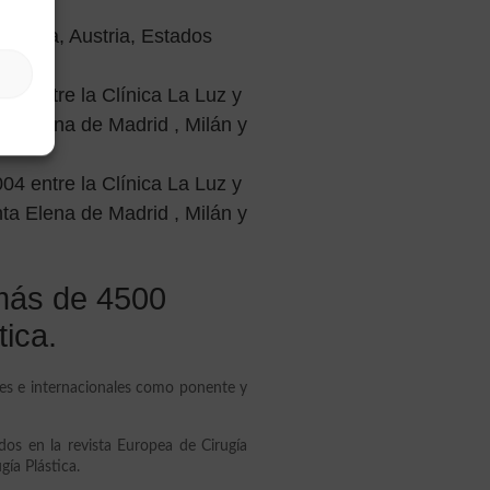
glaterra, Austria, Estados
04 entre la Clínica La Luz y
ta Elena de Madrid , Milán y
04 entre la Clínica La Luz y
ta Elena de Madrid , Milán y
 más de 4500
tica.
es e internacionales como ponente y
ados en la revista Europea de Cirugía
gía Plástica.