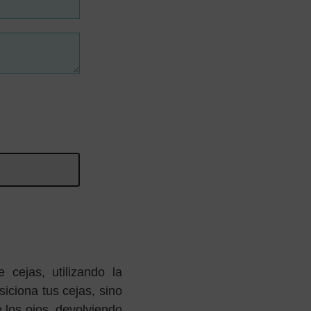
 cejas, utilizando la
iciona tus cejas, sino
 los ojos, devolviendo