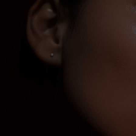
+
6
0
3