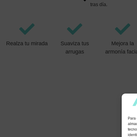
tras día.
Realza tu mirada
Suaviza tus
Mejora la
arrugas
armonía faci
Para 
almac
tecno
ident