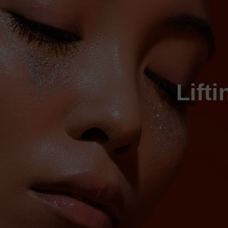
OPINIONES
UNIDAD
34
DE
10
PACIENTES
48
93
Lift