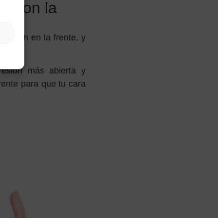
as con la
resión en la frente, y
o.
resión más abierta y
rente para que tu cara