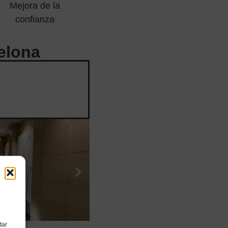
Mejora de la
confianza
elona
tar