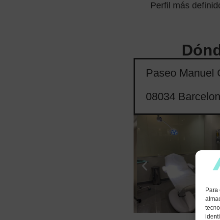
Perfil más definid
Dónd
Paseo Manuel G
08034 Barcelo
Para 
almac
tecno
ident