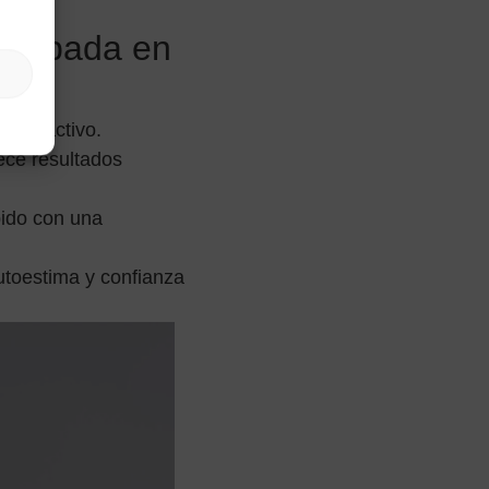
e papada en
y atractivo.
ece resultados
pido con una
utoestima y confianza