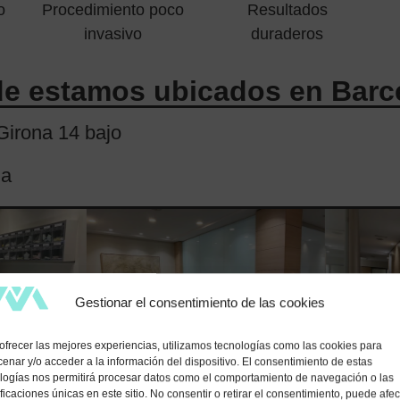
o
Procedimiento poco
Resultados
invasivo
duraderos
e estamos ubicados en Barc
irona 14 bajo
na
Gestionar el consentimiento de las cookies
ofrecer las mejores experiencias, utilizamos tecnologías como las cookies para
enar y/o acceder a la información del dispositivo. El consentimiento de estas
logías nos permitirá procesar datos como el comportamiento de navegación o las
ificaciones únicas en este sitio. No consentir o retirar el consentimiento, puede afec