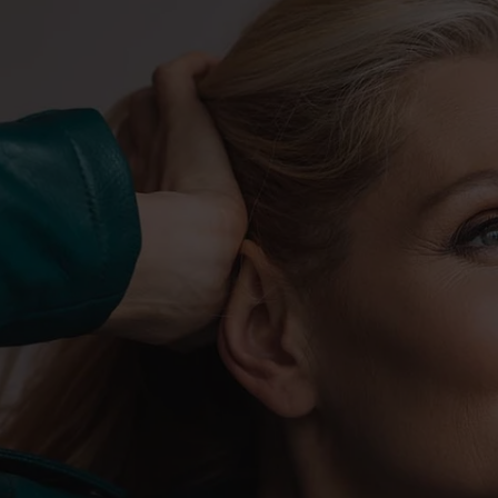
+
6
0
3