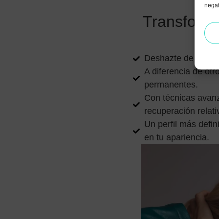
negat
Transforma
Deshazte de la gras
A diferencia de otr
permanentes.
Con técnicas avanz
recuperación relat
Un perfil más defi
en tu apariencia.