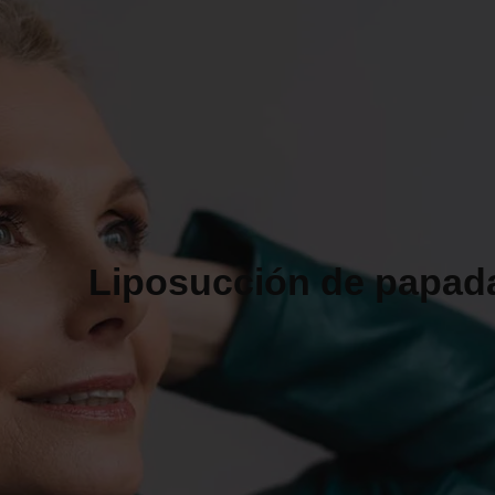
OPINIONES
UNIDAD
34
DE
10
PACIENTES
48
93
Liposucción de papad