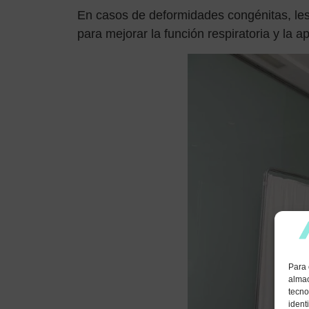
En casos de deformidades congénitas, lesio
para mejorar la función respiratoria y la ap
Para 
almac
tecno
ident