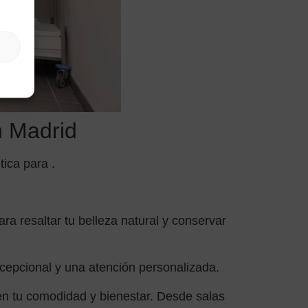
n Madrid
ica para .
ra resaltar tu belleza natural y conservar
xcepcional y una atención personalizada.
en tu comodidad y bienestar. Desde salas