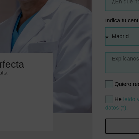
Indica tu cent
rfecta
ulta
Quiero re
He
leído 
datos (*).