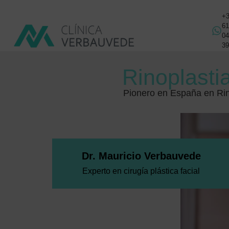
+
6
0
3
Rinoplasti
Pionero en España en Rin
Dr. Mauricio Verbauvede
Experto en cirugía plástica facial