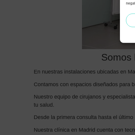
negat
Somos l
En nuestras instalaciones ubicadas en Mad
Contamos con espacios diseñados para bri
Nuestro equipo de cirujanos y especialist
tu salud.
Desde la primera consulta hasta el último
Nuestra clínica en Madrid cuenta con tec