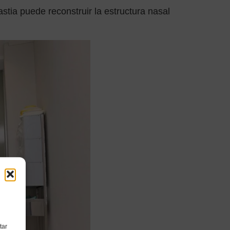
stia puede reconstruir la estructura nasal
tar