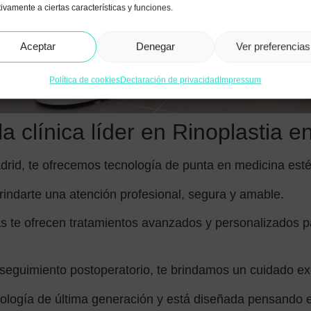
ivamente a ciertas características y funciones.
Aceptar
Denegar
Ver preferencias
Política de cookies
Declaración de privacidad
Impressum
a clínica líder en Rinoplastia e
rid, te ofrecemos tecnología de punta en medicina estét
ndarte una atención profesional, segura y amable.
as te ofrecen tratamientos avanzados y personalizados pa
 seguimiento postoperatorio, te brindamos un cuidado e
nología de última generación y está diseñada pensando 